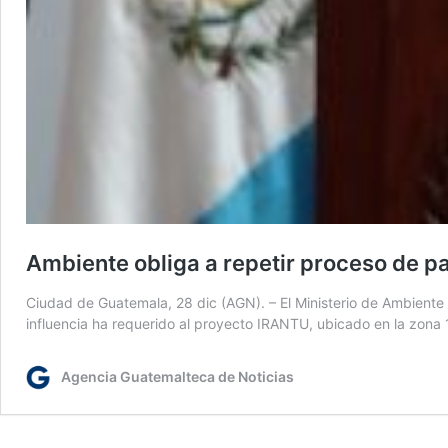
Ambiente obliga a repetir proceso de pa
Ciudad de Guatemala, 28 dic (AGN). – El Ministerio de Ambiente y
influencia ha requerido al proyecto IRANTU, ubicado en la zona 
Agencia Guatemalteca de Noticias