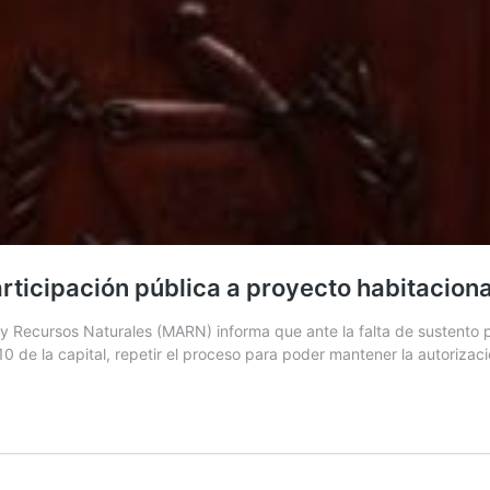
rticipación pública a proyecto habitaciona
 Recursos Naturales (MARN) informa que ante la falta de sustento por
10 de la capital, repetir el proceso para poder mantener la autoriza