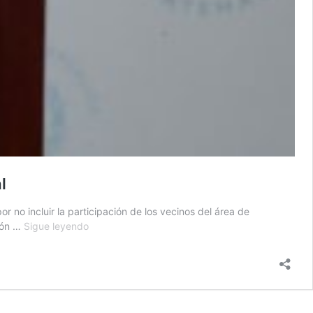
l
 no incluir la participación de los vecinos del área de
Ambiente
ción …
Sigue leyendo
obliga
a
repetir
proceso
de