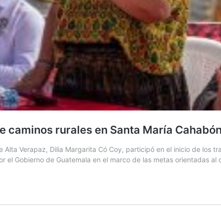
de caminos rurales en Santa María Cahabó
Alta Verapaz, Dilia Margarita Có Coy, participó en el inicio de los t
r el Gobierno de Guatemala en el marco de las metas orientadas al 