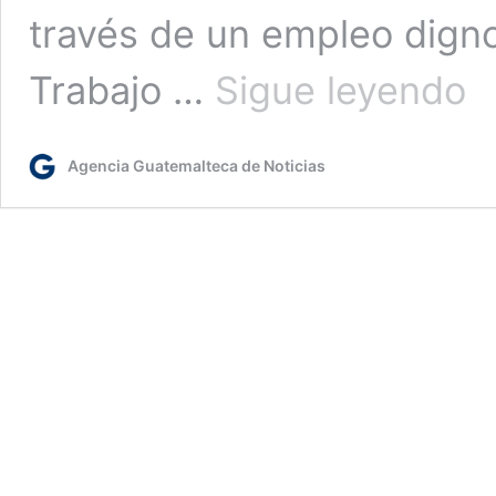
través de un empleo digno
Acé
Trabajo …
Sigue leyendo
este
miér
13
Agencia Guatemalteca de Noticias
de
dic
al
qui
de
emp
en
zon
9